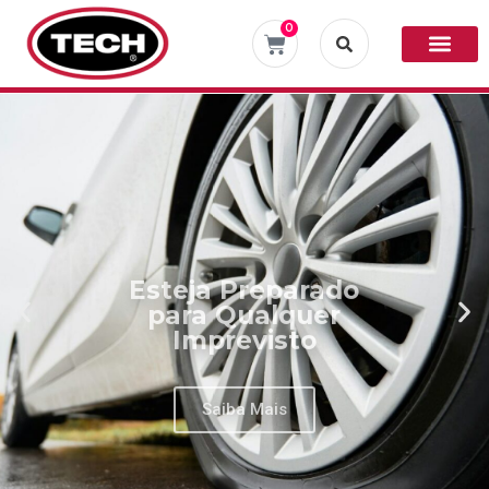
0
Esteja Preparado
para Qualquer
Imprevisto
Saiba Mais