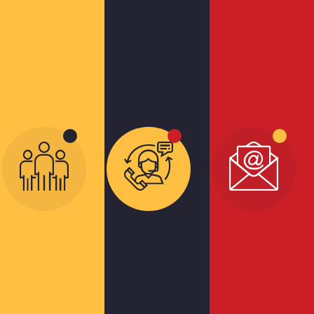
Somos
Com sede
em
Johnstown
em Ohio, a
E-
Tech Tire
mail/Telef
Repairs é
líder mundial
Telefone: +55 19 3
confiável em
3930
produtos
Email:
kabib@trc4r
para
reparos de
pneus,
câmaras de
ar e