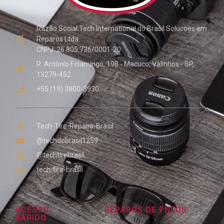
Razão Social:Tech International do Brasil Solucoes em
Reparos Ltda.
CNPJ: 26.805.736/0001-20
R. Antônio Felamingo, 198 - Macuco, Valinhos - SP,
13279-452
+55 (19) 3800-3930
Tech-Tire-Repairs-Brasil
@techdobrasil1259
@techtirebrasil
tech-tire-brasil
ACESSO
REPAROS DE PNEUS
RÁPIDO