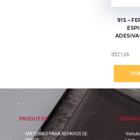
915 – F
ESPI
ADESIVA
R$
21,06
CO
PRODUTOS
REPARO
MATERIAIS PARA REPAROS DE
Veícul
PNEUS
Leve