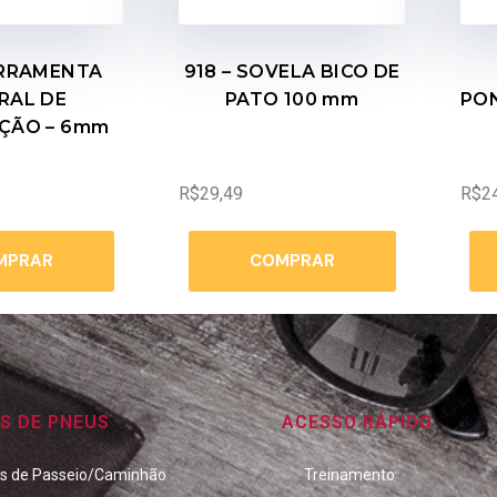
ERRAMENTA
918 – SOVELA BICO DE
RAL DE
PATO 100 mm
PO
ÇÃO – 6mm
R$
29,49
R$
2
MPRAR
COMPRAR
S DE PNEUS
ACESSO RÁPIDO
os de Passeio/Caminhão
Treinamento