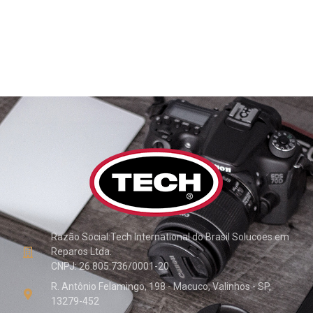
Razão Social:Tech International do Brasil Solucoes em
Reparos Ltda.
CNPJ: 26.805.736/0001-20
R. Antônio Felamingo, 198 - Macuco, Valinhos - SP,
13279-452