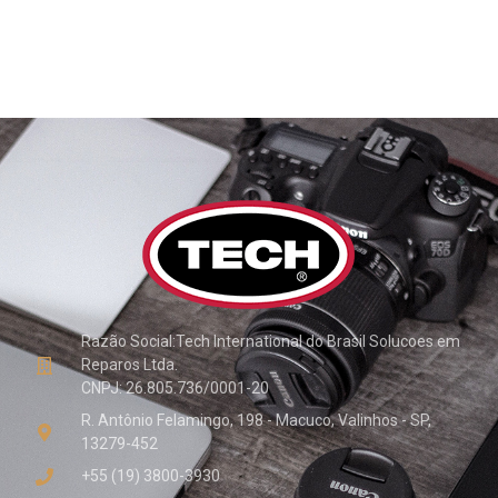
Razão Social:Tech International do Brasil Solucoes em
Reparos Ltda.
CNPJ: 26.805.736/0001-20
R. Antônio Felamingo, 198 - Macuco, Valinhos - SP,
13279-452
+55 (19) 3800-3930