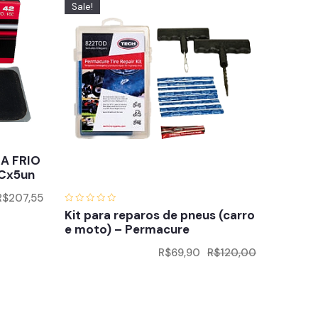
Sale!
A FRIO
Cx5un
R$
207,55
Kit para reparos de pneus (carro
e moto) – Permacure
R$
69,90
R$
120,00