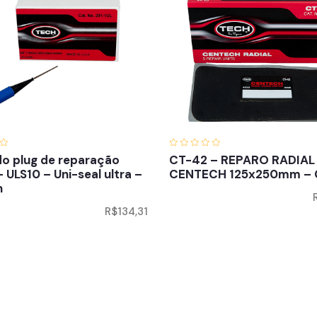
do plug de reparação
CT-42 – REPARO RADIAL 
ULS10 – Uni-seal ultra –
CENTECH 125x250mm – 
n
R$
134,31