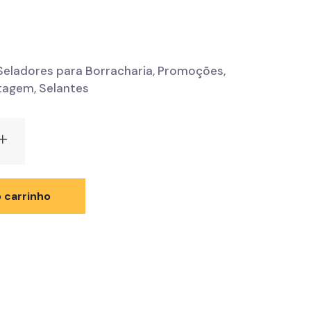
Seladores para Borracharia
,
Promoções
,
tagem
,
Selantes
 carrinho