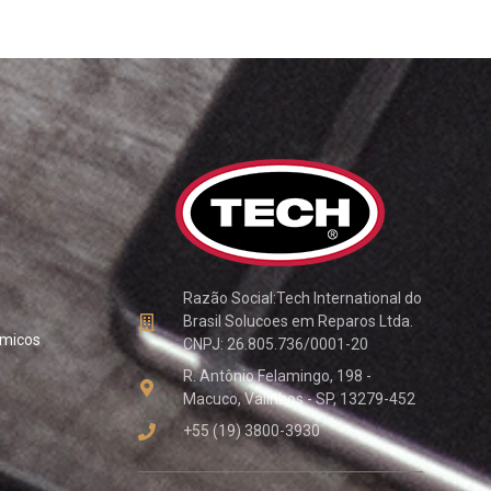
Razão Social:Tech International do
Brasil Solucoes em Reparos Ltda.
ímicos
CNPJ: 26.805.736/0001-20
R. Antônio Felamingo, 198 -
Macuco, Valinhos - SP, 13279-452
+55 (19) 3800-3930