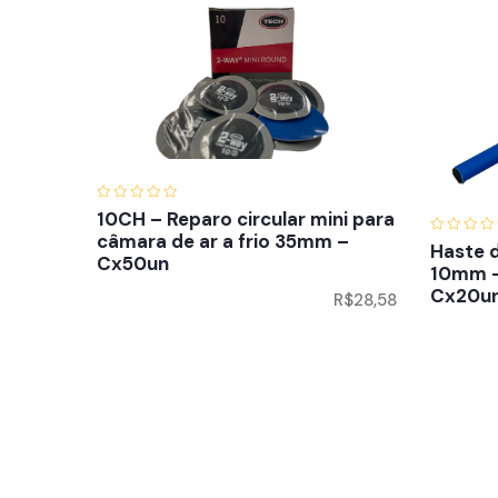
10CH – Reparo circular mini para
câmara de ar a frio 35mm –
Haste 
Cx50un
10mm – 
Cx20u
R$
28,58