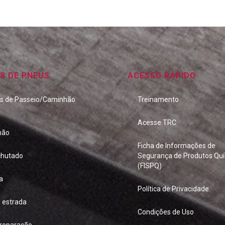
S DE PNEUS
ACESSO RÁPIDO
os de Passeio/Caminhão
Treinamento
Acesse TRC
hão
Ficha de Informações de
hutado
Segurança de Produtos Qu
(FISPQ)
a
Política de Privacidade
e estrada
Condições de Uso