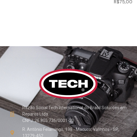
R$
75,00
Razão Social:Tech International do Brasil Solucoes em
Reparos Ltda.
CNPJ: 26.805.736/0001-20
R. Antônio Felamingo, 198 - Macuco, Valinhos - SP,
13279-452